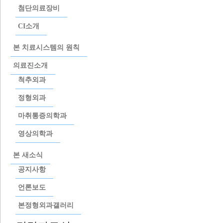
첨단의료장비
CI소개
본 치료시스템의 원칙
의료진소개
척추외과
정형외과
마취통증의학과
건강자료실
영상의학과
운동가이드자료실
본 새소식
공지사항
언론보도
본정형외과갤러리