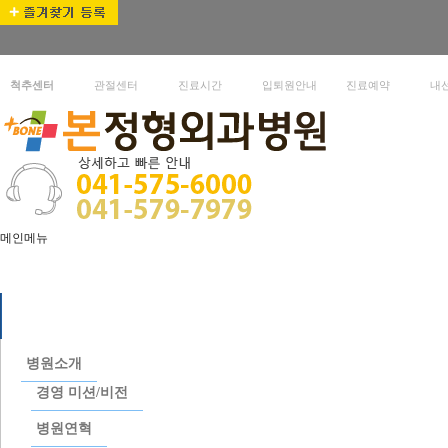
척추센터
관절센터
진료시간
입퇴원안내
진료예약
내
메인메뉴
병원소개
병원소개
경영 미션/비전
병원연혁