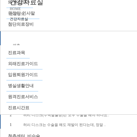
건강자료실
왜 본인가?
HOME
원장단 인사말
건강정보
건강자료실
첨단의료장비
진료안내
번호
진료과목
8
‘본정형외과병원’ -수술 후 빠른 보행을 위해 과학..
외래진료가이드
7
척추 치료 후 잠잘 때는 어떤 자세가 좋은가요?
입원퇴원가이드
6
척추 치료 후에 술과 커피는 마셔도 되는지요?
병실생활안내
5
척추 수술 후에 담배는 피워도 되나요?
4
무릎에서 소리가 나는데 이건 어떤 질환인가요?
원격진료서비스
3
허리 디스크를 확인하려면 반드시 MRI 촬영을 해야 하..
진료시간표
2
허리 디스크(수핵탈출증)는 모두 수술을 해야 하나요..
의료센터
1
허리 디스크는 수술을 해도 재발이 된다는데, 정말 ..
글쓰기
척추센터_비수술