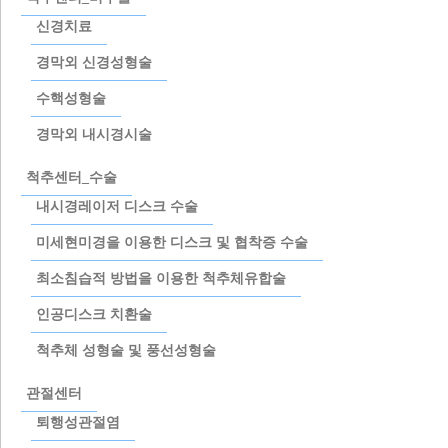
1
신경치료
경막외 신경성형술
이용약관
개인정보취급방침
이메일수집거부
비급여비용
오시는길
수핵성형술
경막외 내시경시술
척추센터_수술
본정형외과병원
충청남도 천안시 서북구 불당대로 268(쌍용동 220-42) | 사업자등록번호 7
내시경레이저 디스크 수술
041-575-6000
|
041-579-7979
|
대표: 권희외 2 | 개인정보관리책임자: 구태환
미세현미경을 이용한 디스크 및 협착증 수술
최소침습적 방법을 이용한 척추체유합술
인공디스크 치환술
척추체 성형술 및 풍선성형술
관절센터
퇴행성관절염