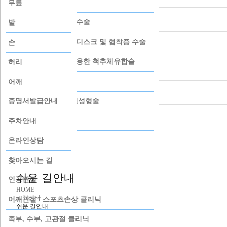
척추센터_수술
본 치료시스템의 원칙
진료시간표
무릎
증명서발급안내
내시경레이저 디스크 수술
의료진소개
발
미세현미경을 이용한 디스크 및 협착증 수술
척추외과
손
주차안내
최소침습적 방법을 이용한 척추체유합술
정형외과
허리
온라인상담
인공디스크 치환술
마취통증의학과
어깨
찾아오시는 길
척추체 성형술 및 풍선성형술
증명서발급안내
영상의학과
관절센터
주차안내
본 새소식
퇴행성관절염
온라인상담
공지사항
무릎관련 주요질환
찾아오시는 길
언론보도
쉬운 길안내
인공관절
본정형외과갤러리
HOME
고객센터
어깨관절 / 스포츠손상 클리닉
왜 본인가?
쉬운 길안내
족부, 수부, 고관절 클리닉
원장단 인사말