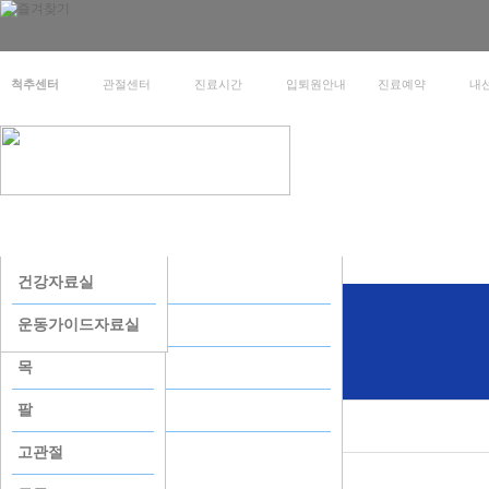
척추센터
관절센터
진료시간
입퇴원안내
진료예약
내
병원소개
진료안내
병원소개
진료과목
척추센터_비수술
인공관절
부서별전화번호
건강자료실
경영 미션/비전
외래진료가이드
신경치료
골절
자주하는 질문
운동가이드자료실
병원연혁
입원퇴원가이드
경막외 신경성형술
관절내시경
목
첨단의료장비
병실생활안내
수핵성형술
무지외반증
팔
부서별전화번호
CI소개
원격진료서비스
경막외 내시경시술
고관절
자주하는 질문