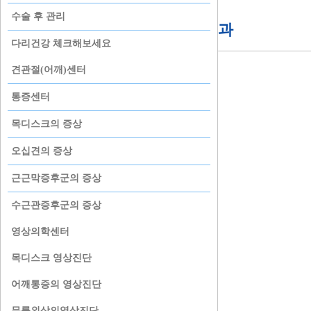
수술 후 관리
첨단의료장비
KTX 천안아산역 -> 본정형외과
다리건강 체크해보세요
견관절(어깨)센터
통증센터
목디스크의 증상
오십견의 증상
근근막증후군의 증상
수근관증후군의 증상
영상의학센터
목디스크 영상진단
어깨통증의 영상진단
무릎외상의영상진단